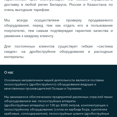
доставку в любой регин Беларуси, России и Казахстана по
очень выгодным тарифам.
Мы всегда осуществляем проверку продаваемого
оборудования, перед тем как отдать его в пользование
покупателю, тем самым подтверждая гарантию качества и
уважение к каждому клиенту.
Для постоянных клиентов существует гибкая «система
скидок» на дробеструйное оборудование и расходные
материалы.
О нас
Основным направлением нашей деятельности является поставка
пескоструйного (дробеструйного) оборудования ведущих и
качественных производителей Польши и Германии.
Мы занимаемся обеспечением предприятий различных отраслей таким
обороудованием как: пескоструйные аппараты
(дробеструйные аппараты) от 100 до 8000 литров, комплектующие к
пескоструйному оборудованию (сопла из карбида бора, сцепления
крабовые, соплодержатели), пескоструйные шланги (дробеструйные